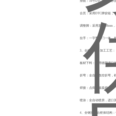
滑轨：16寸DTC滑轨，静
合页：采用DTC牌铰链，1
调整脚：采用直径φ8mm，
拉手：一字型与门一体，
3、全钢实验台加工工艺：
板材下料：采用德国进口的
折弯：全自动数控折弯，
焊接：点焊和氩弧焊。
喷涂：全自动喷房，进口
4、全钢实验台柜体结构