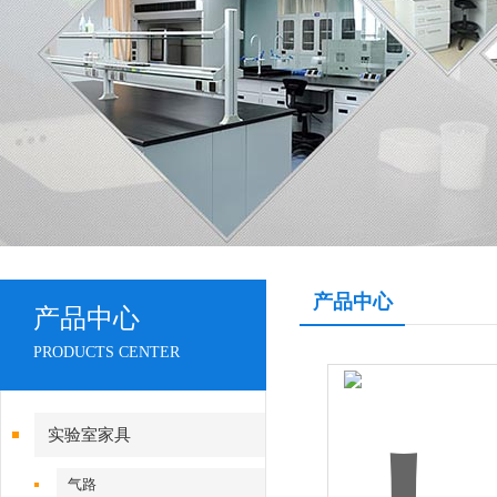
产品中心
产品中心
PRODUCTS CENTER
实验室家具
气路