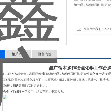
涂处理，结构牢固可靠,防腐
发邮件给我们：2228888
相关产品
留言询价
鑫广钢木操作物理化学工作台
.2MM-1.5MM冷轧钢管，表面环氧树脂喷涂处理，结构牢固可靠,防腐性能良好,外表美
验室12.7MM黑色实心理化板台面，加厚至25.4MM，耐酸碱，耐水，抗静电，易清洗
聚气胺板，周边采用PVC封边条封边。
型铝合金拉手或PP一字拉手，结实牢固，美观大方。