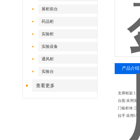
展柜前台
药品柜
实验柜
实验设备
通风柜
产品介绍
实验台
查看更多
支撑框架:1
台面:采用实
门板柜体:三
拉手:采用U