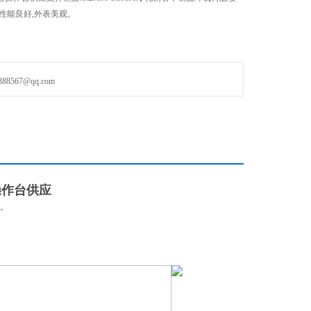
性能良好,外表美观。
567@qq.com
操作台供应
观。
。