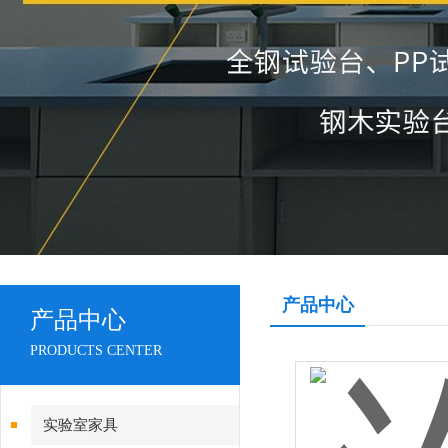
产品中心
产品中心
PRODUCTS CENTER
实验室家具